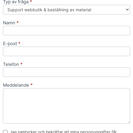
Typ av fråga
*
Kontakta
oss
Namn
*
E-post
*
Telefon
*
Meddelande
*
Jag samtycker och bekräftar att mina personuppgifter får