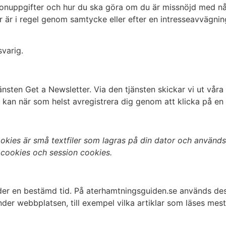
sonuppgifter och hur du ska göra om du är missnöjd med någo
är i regel genom samtycke eller efter en intresseavvägning.
svarig.
ten Get a Newsletter. Via den tjänsten skickar vi ut våra
u kan när som helst avregistrera dig genom att klicka på en 
ies är små textfiler som lagras på din dator och används f
 cookies och session cookies.
er en bestämd tid. På aterhamtningsguiden.se används dess
er webbplatsen, till exempel vilka artiklar som läses mest