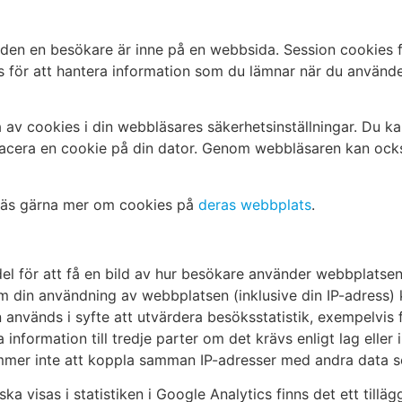
 tiden en besökare är inne på en webbsida. Session cookies 
 för att hantera information som du lämnar när du använd
av cookies i din webbläsares säkerhetsinställningar. Du ka
placera en cookie på din dator. Genom webbläsaren kan ocks
, läs gärna mer om cookies på
deras webbplats
.
l för att få en bild av hur besökare använder webbplatse
din användning av webbplatsen (inklusive din IP-adress) k
nvänds i syfte att utvärdera besöksstatistik, exempelvis fö
formation till tredje parter om det krävs enligt lag eller i 
mmer inte att koppla samman IP-adresser med andra data 
a visas i statistiken i Google Analytics finns det ett tilläg